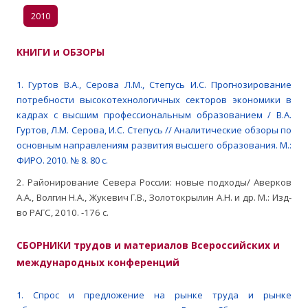
2010
КНИГИ и ОБЗОРЫ
1. Гуртов В.А., Серова Л.М., Степусь И.C. Прогнозирование
потребности высокотехнологичных секторов экономики в
кадрах с высшим профессиональным образованием / В.А.
Гуртов, Л.М. Серова, И.C. Степусь // Аналитические обзоры по
основным направлениям развития высшего образования. М.:
ФИРО. 2010. № 8. 80 с.
2. Районирование Севера России: новые подходы/ Аверков
А.А., Волгин Н.А., Жукевич Г.В., Золотокрылин А.Н. и др. М.: Изд-
во РАГС, 2010. -176 с.
СБОРНИКИ трудов и материалов Всероссийских и
международных конференций
1. Спрос и предложение на рынке труда и рынке