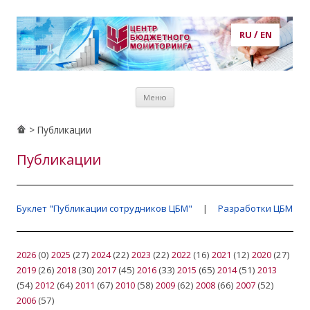
RU
/
EN
Центр бюджетного мониторинга
центр бюджетного мониторинга, ЦБМ, экономика, кадры,
Перейти к
потребности в кадрах, рынок труда, образование, публикации,
Меню
содержимому
статьи, аналитика, анализ, prognosis, прогнозирование
> Публикации
Публикации
Буклет "Публикации сотрудников ЦБМ"
|
Разработки ЦБМ
2026
(0)
2025
(27)
2024
(22)
2023
(22)
2022
(16)
2021
(12)
2020
(27)
2019
(26)
2018
(30)
2017
(45)
2016
(33)
2015
(65)
2014
(51)
2013
(54)
2012
(64)
2011
(67)
2010
(58)
2009
(62)
2008
(66)
2007
(52)
2006
(57)