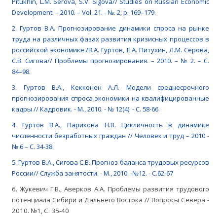
Pitukhin, L.M. Serova, S.V. Sigova// Studies on Russian Economic
Development. – 2010. – Vol. 21. - №. 2, p. 169–179.
2. Гуртов В.А. Прогнозирование динамики спроса на рынке
труда на различных фазах развития кризисных процессов в
российской экономике./В.А. Гуртов, Е.А. Питухин, Л.М. Серова,
С.В. Сигова// Проблемы прогнозирования. – 2010. – № 2. – С.
84–98.
3. Гуртов В.А., Кекконен А.Л. Модели среднесрочного
прогнозирования спроса экономики на квалифицированные
кадры // Кадровик. - М., 2010. - № 12(4). - С. 58-66.
4. Гуртов В.А., Парикова Н.В. Цикличность в динамике
численности безработных граждан // Человек и труд – 2010 -
№ 6 – C. 34-38.
5. Гуртов В.А., Сигова С.В. Прогноз баланса трудовых ресурсов
России// Служба занятости. - М., 2010. -№12. - С.62-67
6. Жукевич Г.В., Аверков А.А. Проблемы развития трудового
потенциала Сибири и Дальнего Востока // Вопросы Севера -
2010. №1, С. 35-40