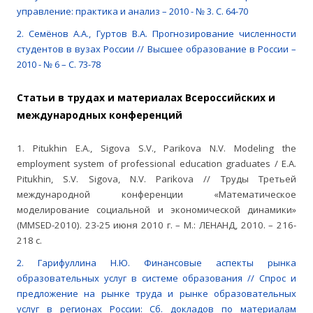
управление: практика и анализ – 2010 - № 3. С. 64-70
2. Семёнов А.А., Гуртов В.А. Прогнозирование численности
студентов в вузах России // Высшее образование в России –
2010 - № 6 – С. 73-78
Статьи в трудах и материалах Всероссийских и
международных конференций
1. Pitukhin E.A., Sigova S.V., Parikova N.V. Modeling the
employment system of professional education graduates / E.A.
Pitukhin, S.V. Sigova, N.V. Parikova // Труды Третьей
международной конференции «Математическое
моделирование социальной и экономической динамики»
(MMSED-2010). 23-25 июня 2010 г. – М.: ЛЕНАНД, 2010. – 216-
218 с.
2. Гарифуллина Н.Ю. Финансовые аспекты рынка
образовательных услуг в системе образования // Спрос и
предложение на рынке труда и рынке образовательных
услуг в регионах России: Сб. докладов по материалам