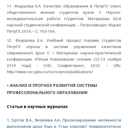
11. Федорова Е.А. Качество образования в ПетрГУ: опрос
общественного мнения студентов вузов // Научно-
исследовательская работа студентов: Материалы 62-й
научной студенческой конференции. – Петрозаводск: Изд-во
ПетрГУ, 2010. – C. 163-164.
12. Федорова Е.А. Учебный процесс глазами студентов
ПетрГУ: опросы в системе управления качеством
современного вуза // / Материалы научно-практической
конференции «Пятые Ковалевские чтения» (12-13 ноября
2010 года) - Спб.: Скифия-принт, 2010. – URL:
http://www.soc.spbu.ru/rus/science/publications/
• АНАЛИЗ И ПРОГНОЗ РАЗВИТИЯ СИСТЕМЫ
ПРОФЕССИОНАЛЬНОГО ОБРАЗОВАНИЯ
Cтатьи в научных журналах
1. Гуртов В.А., Яковлева А.А. Прогнозирование численности
выпускников школ 9-ых и 11-ых классов// Университетское