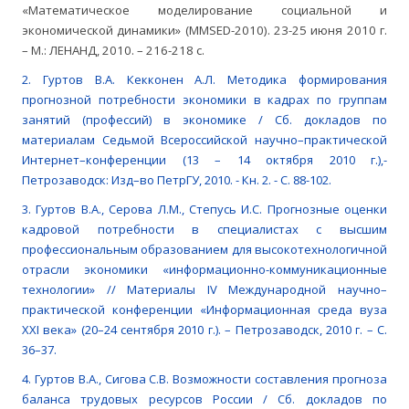
«Математическое моделирование социальной и
экономической динамики» (MMSED-2010). 23-25 июня 2010 г.
– М.: ЛЕНАНД, 2010. – 216-218 с.
2. Гуртов В.А. Кекконен А.Л. Методика формирования
прогнозной потребности экономики в кадрах по группам
занятий (профессий) в экономике / Сб. докладов по
материалам Седьмой Всероссийской научно–практической
Интернет–конференции (13 – 14 октября 2010 г.),-
Петрозаводск: Изд–во ПетрГУ, 2010. - Кн. 2. - С. 88-102.
3. Гуртов В.А., Серова Л.М., Степусь И.С. Прогнозные оценки
кадровой потребности в специалистах с высшим
профессиональным образованием для высокотехнологичной
отрасли экономики «информационно-коммуникационные
технологии» // Материалы IV Международной научно–
практической конференции «Информационная среда вуза
XXI века» (20–24 сентября 2010 г.). – Петрозаводск, 2010 г. – С.
36–37.
4. Гуртов В.А., Сигова С.В. Возможности составления прогноза
баланса трудовых ресурсов России / Сб. докладов по