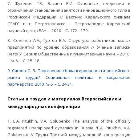
7. Жукевич Г.В., Васиян Р.И. Основные тенденции и
ограничения становления занятости инновационного типа в
Российской Федерации // Вестник Карельского филиала
СЗАГС в г. Петрозаводске – Петрозаводск: Карельский
научный центр РАН. – 2010 – С. 172– 179.
8. Семёнов А.А., Гуртов В.А. Структура работников малых
предприятий по уровню образования // Ученые записки
ПетрГУ. Серия: Общественные и гуманитарные науки. – 2010.
– № 6. – С. 15–18.
9. Сигова С. В. Повышение сбалансированности российского
рынка труда// Социальная политика и социальное
партнерство. 2010. № 5. – С. 24-31.
Статьи в трудах и материалах Всероссийских и
международных конференций
1. E.A. Pitukhin, V.A. Golubenko The analysis of the officially
registered unemployed dynamics in Russia /E.A. Pitukhin, V.A.
Golubenko // Труды Третьей международной конференции