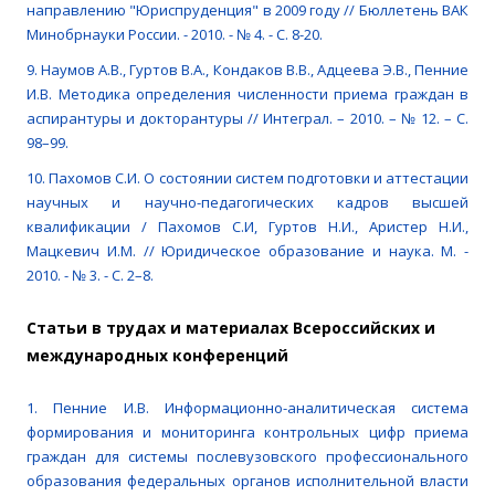
направлению "Юриспруденция" в 2009 году // Бюллетень ВАК
Минобрнауки России. - 2010. - № 4. - С. 8-20.
9. Наумов А.В., Гуртов В.А., Кондаков В.В., Адцеева Э.В., Пенние
И.В. Методика определения численности приема граждан в
аспирантуры и докторантуры // Интеграл. – 2010. – № 12. – С.
98–99.
10. Пахомов С.И. О состоянии систем подготовки и аттестации
научных и научно-педагогических кадров высшей
квалификации / Пахомов С.И, Гуртов Н.И., Аристер Н.И.,
Мацкевич И.М. // Юридическое образование и наука. М. -
2010. - № 3. - С. 2–8.
Статьи в трудах и материалах Всероссийских и
международных конференций
1. Пенние И.В. Информационно-аналитическая система
формирования и мониторинга контрольных цифр приема
граждан для системы послевузовского профессионального
образования федеральных органов исполнительной власти