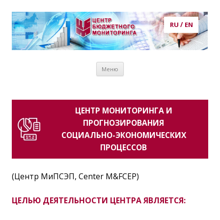
RU
/
EN
Центр бюджетного мониторинга
центр бюджетного мониторинга, ЦБМ, экономика, кадры,
Перейти к
потребности в кадрах, рынок труда, образование, публикации,
Меню
содержимому
статьи, аналитика, анализ, prognosis, прогнозирование
ЦЕНТР МОНИТОРИНГА И
ПРОГНОЗИРОВАНИЯ
СОЦИАЛЬНО-ЭКОНОМИЧЕСКИХ
ПРОЦЕССОВ
(Центр МиПСЭП, Center M&FCEP)
ЦЕЛЬЮ ДЕЯТЕЛЬНОСТИ ЦЕНТРА ЯВЛЯЕТСЯ: