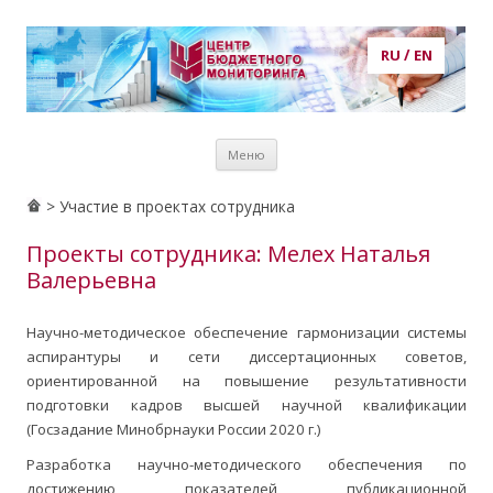
RU
/
EN
Центр бюджетного мониторинга
центр бюджетного мониторинга, ЦБМ, экономика, кадры,
Перейти к
потребности в кадрах, рынок труда, образование, публикации,
Меню
содержимому
статьи, аналитика, анализ, prognosis, прогнозирование
> Участие в проектах сотрудника
Проекты сотрудника: Мелех Наталья
Валерьевна
Научно-методическое обеспечение гармонизации системы
аспирантуры и сети диссертационных советов,
ориентированной на повышение результативности
подготовки кадров высшей научной квалификации
(Госзадание Минобрнауки России 2020 г.)
Разработка научно-методического обеспечения по
достижению показателей публикационной