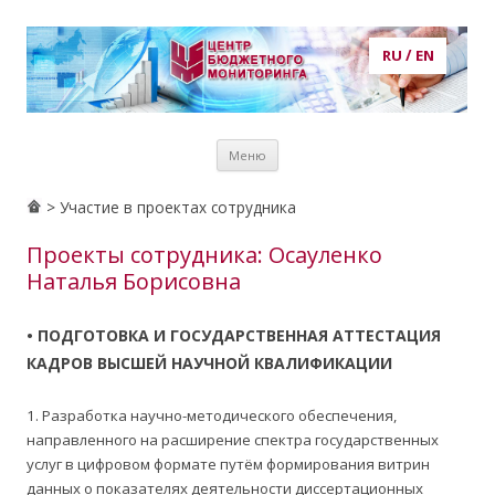
RU
/
EN
Центр бюджетного мониторинга
центр бюджетного мониторинга, ЦБМ, экономика, кадры,
Перейти к
потребности в кадрах, рынок труда, образование, публикации,
Меню
содержимому
статьи, аналитика, анализ, prognosis, прогнозирование
> Участие в проектах сотрудника
Проекты сотрудника: Осауленко
Наталья Борисовна
• ПОДГОТОВКА И ГОСУДАРСТВЕННАЯ АТТЕСТАЦИЯ
КАДРОВ ВЫСШЕЙ НАУЧНОЙ КВАЛИФИКАЦИИ
1. Разработка научно-методического обеспечения,
направленного на расширение спектра государственных
услуг в цифровом формате путём формирования витрин
данных о показателях деятельности диссертационных