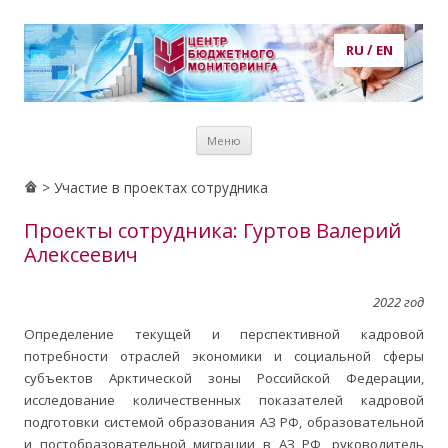
RU
/
EN
Центр бюджетного мониторинга
центр бюджетного мониторинга, ЦБМ, экономика, кадры,
Перейти к
потребности в кадрах, рынок труда, образование, публикации,
Меню
содержимому
статьи, аналитика, анализ, prognosis, прогнозирование
> Участие в проектах сотрудника
Проекты сотрудника: Гуртов Валерий
Алексеевич
2022 год
Определение текущей и перспективной кадровой
потребности отраслей экономики и социальной сферы
субъектов Арктической зоны Российской Федерации,
исследование количественных показателей кадровой
подготовки системой образования АЗ РФ, образовательной
и постобразовательной миграции в АЗ РФ, руководитель