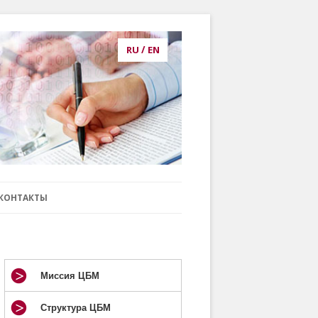
RU
/
EN
публикации, статьи, аналитика, анализ, prognosis, прогнозирование
КОНТАКТЫ
Миссия ЦБМ
Структура ЦБМ