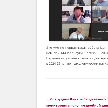
Это уже не первая такая работа Цен
ВАК при Минобрнауки России. В 202
Перечня актуальных тематик диссерта
в 2024-25 гг. – по психологическим наук
Навигация по записям
←
Сотрудник Центра бюджетного
мониторинга получил двойной ди