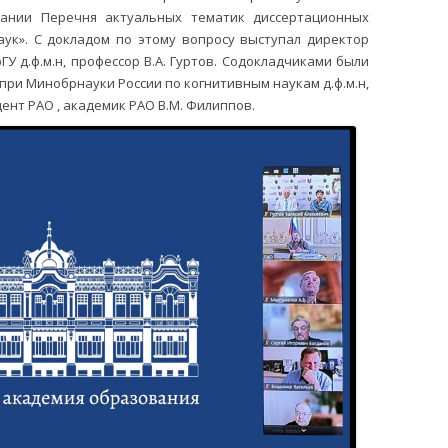
ании Перечня актуальных тематик диссертационных
аук». С докладом по этому вопросу выступал директор
 д.ф.м.н, профессор В.А. Гуртов. Содокладчиками были
при Минобрнауки России по когнитивным наукам д.ф.м.н,
ент РАО , академик РАО В.М. Филиппов.