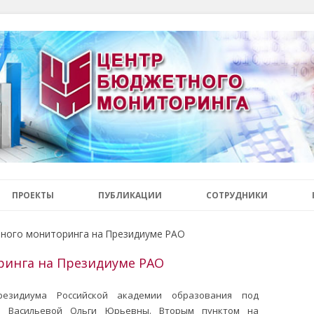
ономика, кадры, потребности в кадрах, рынок труда, образование, 
о мониторинга
Перейти к содержимому
ПРОЕКТЫ
ПУБЛИКАЦИИ
СОТРУДНИКИ
ного мониторинга на Президиуме РАО
инга на Президиуме РАО
резидиума Российской академии образования под
О Васильевой Ольги Юрьевны. Вторым пунктом на