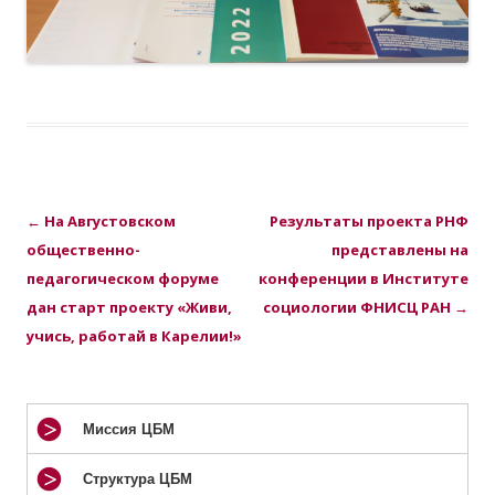
Навигация по записям
←
На Августовском
Результаты проекта РНФ
общественно-
представлены на
педагогическом форуме
конференции в Институте
дан старт проекту «Живи,
социологии ФНИСЦ РАН
→
учись, работай в Карелии!»
Миссия ЦБМ
Структура ЦБМ