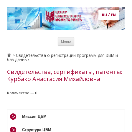
RU
/
EN
Центр бюджетного мониторинга
центр бюджетного мониторинга, ЦБМ, экономика, кадры,
Перейти к
потребности в кадрах, рынок труда, образование, публикации,
Меню
содержимому
статьи, аналитика, анализ, prognosis, прогнозирование
> Свидетельства о регистрации программ для ЭВМ и
баз данных
Свидетельства, сертификаты, патенты:
Курбако Анастасия Михайловна
Количество — 0.
Миссия ЦБМ
Структура ЦБМ